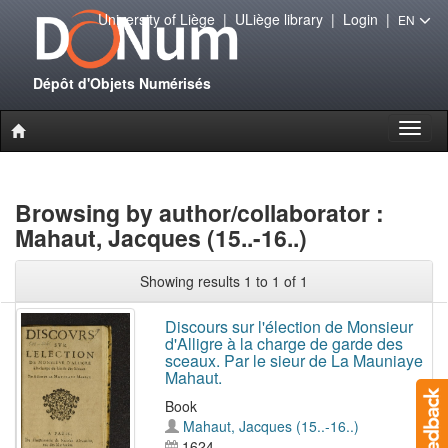
University of Liège
|
ULiège library
|
Login
|
EN
Dépôt d'Objets Numérisés
Toggl
naviga
Browsing by author/collaborator :
Mahaut, Jacques (15..-16..)
Showing results 1 to 1 of 1
Discours sur l'élection de Monsieur
d'Alligre à la charge de garde des
sceaux. Par le sieur de La Mauniaye
Mahaut.
Book
Mahaut, Jacques (15..-16..)
1624