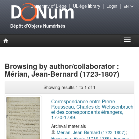
University of Liège
|
ULiège library
|
Login
|
EN
Dépôt d'Objets Numérisés
Toggl
naviga
Browsing by author/collaborator :
Mérian, Jean-Bernard (1723-1807)
Showing results 1 to 1 of 1
Correspondance entre Pierre
Rousseau, Charles de Weissenbruch
et des correspondants étrangers,
1770-1789.
Archival materials
Mérian, Jean-Bernard (1723-1807)
;
Rousseau, Pierre (1716-1785)
;
Formey,