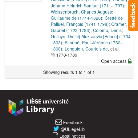
Johann Heinrich Samuel (1711-1797)
;
Weissenbruch, Charles Auguste
Guillaume de (1744-1826)
;
Cretté de
Palluel, François (1741-1798)
;
Cramer,
Gabriel (1723-1793)
;
Colomb, Denis
;
Golicyn, Dmitrij Alekseevic [Prince] (1734-
1803)
;
Bitaubé, Paul-Jérémie (1732-
1808)
;
Longuion, Courtois de
, et al
1770-1789
Open access
Showing results 1 to 1 of 1
Feedback
@ULiegeLib
Legal notices