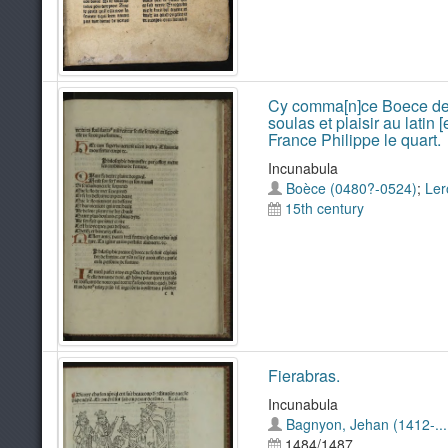
Cy comma[n]ce Boece de con
soulas et plaisir au latin 
France Philippe le quart.
Incunabula
Boèce (0480?-0524)
;
Ler
15th century
Fierabras.
Incunabula
Bagnyon, Jehan (1412-...
1484/1487