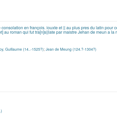
solation en françois. iouxte et || au plus pres du latin pour co[
[et] au roman qui fut tra[n]s||late par maistre Jehan de meun a la r
oy, Guillaume (14..-1525?)
;
Jean de Meung (124.?-1304?)
.)