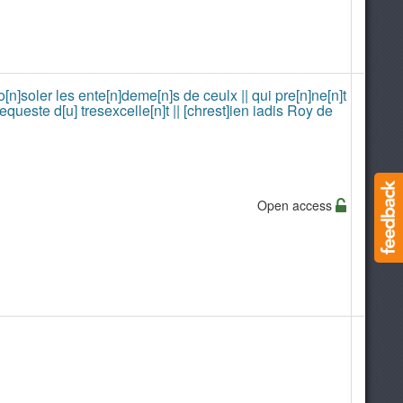
n]soler les ente[n]deme[n]s de ceulx || qui pre[n]ne[n]t
equeste d[u] tresexcelle[n]t || [chrest]ien iadis Roy de
Open access