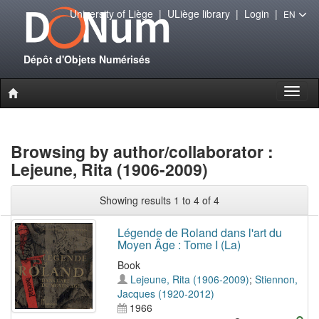
University of Liège
|
ULiège library
|
Login
|
EN
Dépôt d'Objets Numérisés
Toggl
naviga
Browsing by author/collaborator :
Lejeune, Rita (1906-2009)
Showing results 1 to 4 of 4
Légende de Roland dans l'art du
Moyen Âge : Tome I (La)
Book
Lejeune, Rita (1906-2009)
;
Stiennon,
Jacques (1920-2012)
1966