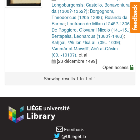
Longoburgensis
;
Castello, Bonaventura
da (1300?-1352?)
;
Borgognoni,
Theodoricus (1205-1298)
;
Rolando da
Parma
;
Lanfranc de Milan (1245?-1306)
;
De Roggiero, Giovanni Nicolo (14..-15..)
;
Bertapalia, Leonardus (1380?-1463)
;
Kaḥḥāl, ʿAlī ibn ʿĪsá al- (09..-1039)
;
ʿAmmār al-Mawṣilī, Abū al-Qāsim
(09..-1010?)
, et al
[23 décembre 1499]
Open access
Showing results 1 to 1 of 1
Feedback
@ULiegeLib