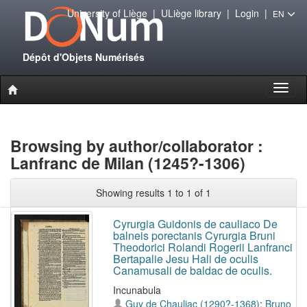
University of Liège
|
ULiège library
|
Login
|
EN
Dépôt d'Objets Numérisés
Toggl
naviga
Browsing by author/collaborator :
Lanfranc de Milan (1245?-1306)
Showing results 1 to 1 of 1
Cyrurgia Guidonis de cauliaco De
balneis porectanis Cyrurgia Bruni
Theodorici Rolandi Rogerii Lanfranci
Bertapalie Jesu Hali de oculis
Canamusali de baldac de oculis.
Incunabula
Guy de Chauliac (1290?-1368)
;
Bruno