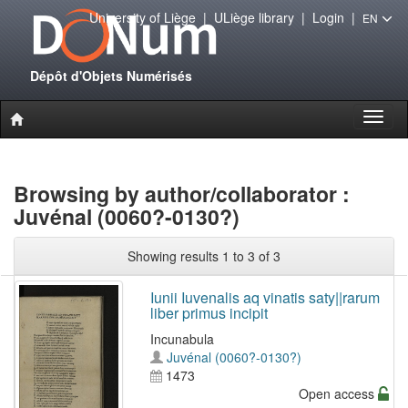
University of Liège
|
ULiège library
|
Login
|
EN
Dépôt d'Objets Numérisés
Toggl
naviga
Browsing by author/collaborator :
Juvénal (0060?-0130?)
Showing results 1 to 3 of 3
Iunii Iuvenalis aq vinatis saty||rarum
liber primus incipit
Incunabula
Juvénal (0060?-0130?)
1473
Open access