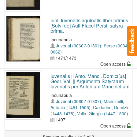
Iunii Iuvenalis aquinatis liber primus.
[Suivi de] Auli Flacci Persii satyra
prima.
Incunabula
Juvénal (0060?-0130?)
;
Perse (0034-
0062)
1471/1473
Open access
Iuvenalis || Anto. Manci. Domici[us]
Geor. Val. || Argumenta Satyrarum
Iuvenalis per Antonium Mancinellum.
Incunabula
Juvénal (0060?-0130?)
;
Mancinelli,
Antonio (1451-1505)
;
Calderino, Domizio
(1443-1478)
;
Valla, Giorgio (1447-1500)
1497
Open access
Showing results 1 to 3 of 3