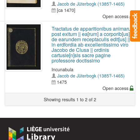
Jacob de Jüterbogk (1385?-1465)
[ca 1470]
Open access
Tractatus de apparitionibus animarum
post exitum || ea[rum] a corporib[us] et
de earundem receptaculis edit[us] ||
in erdfordia ab excellentissimo viro
Jacobo de Clusa || ordinis
cartusie[n]sis sacre pagine
professore doctissimo
Incunabula
Jacob de Jüterbogk (1385?-1465)
1475
Open access
Showing results 1 to 2 of 2