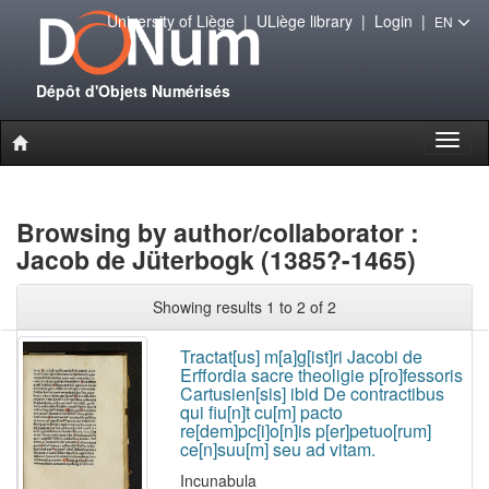
University of Liège
|
ULiège library
|
Login
|
EN
Dépôt d'Objets Numérisés
Toggl
naviga
Browsing by author/collaborator :
Jacob de Jüterbogk (1385?-1465)
Showing results 1 to 2 of 2
Tractat[us] m[a]g[ist]ri Jacobi de
Erffordia sacre theoligie p[ro]fessoris
Cartusien[sis] ibid De contractibus
qui fiu[n]t cu[m] pacto
re[dem]pc[i]o[n]is p[er]petuo[rum]
ce[n]suu[m] seu ad vitam.
Incunabula