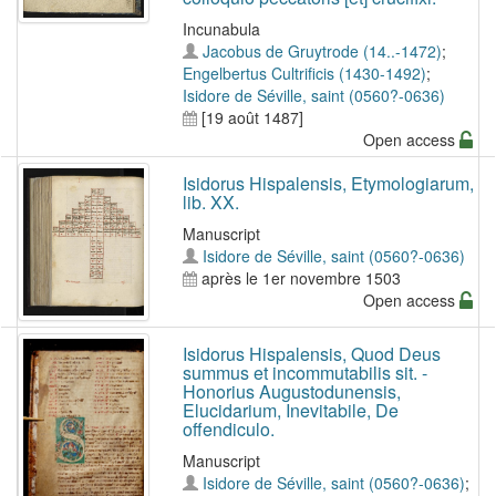
Incunabula
Jacobus de Gruytrode (14..-1472)
;
Engelbertus Cultrificis (1430-1492)
;
Isidore de Séville, saint (0560?-0636)
[19 août 1487]
Open access
Isidorus Hispalensis, Etymologiarum,
lib. XX.
Manuscript
Isidore de Séville, saint (0560?-0636)
après le 1er novembre 1503
Open access
Isidorus Hispalensis, Quod Deus
summus et incommutabilis sit. -
Honorius Augustodunensis,
Elucidarium, Inevitabile, De
offendiculo.
Manuscript
Isidore de Séville, saint (0560?-0636)
;