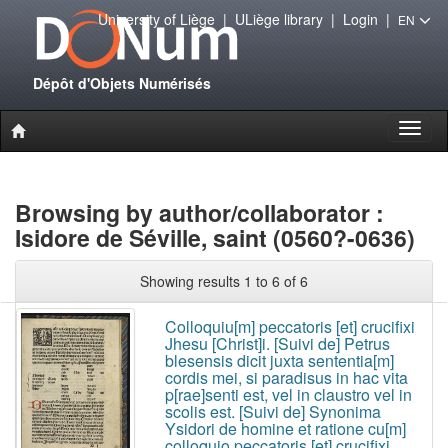
University of Liège
|
ULiège library
|
Login
|
EN
Dépôt d'Objets Numérisés
Toggl
naviga
Browsing by author/collaborator :
Isidore de Séville, saint (0560?-0636)
Showing results 1 to 6 of 6
Colloquiu[m] peccatoris [et] crucifixi
Jhesu [Christ]i. [Suivi de] Petrus
blesensis dicit juxta sententia[m]
cordis mei, si paradisus in hac vita
p[rae]senti est, vel in claustro vel in
scolis est. [Suivi de] Synonima
Ysidori de homine et ratione cu[m]
colloquio peccatoris [et] crucifixi.