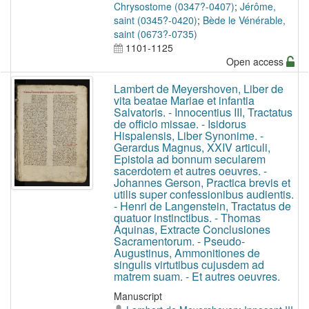
Chrysostome (0347?-0407)
;
Jérôme,
saint (0345?-0420)
;
Bède le Vénérable,
saint (0673?-0735)
1101-1125
Open access
Lambert de Meyershoven, Liber de
vita beatae Mariae et infantia
Salvatoris. - Innocentius III, Tractatus
de officio missae. - Isidorus
Hispalensis, Liber Synonime. -
Gerardus Magnus, XXIV articuli,
Epistola ad bonnum secularem
sacerdotem et autres oeuvres. -
Johannes Gerson, Practica brevis et
utilis super confessionibus audientis.
- Henri de Langenstein, Tractatus de
quatuor instinctibus. - Thomas
Aquinas, Extracte Conclusiones
Sacramentorum. - Pseudo-
Augustinus, Ammonitiones de
singulis virtutibus cujusdem ad
matrem suam. - Et autres oeuvres.
Manuscript