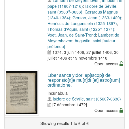
Lambert de Meyershoven
;
Innocent III,
pape (1160?-1216)
;
Isidore de Séville,
saint (0560?-0636)
;
Gerardus Magnus
(1340-1384)
;
Gerson, Jean (1363-1429)
;
Henricus de Langenstein (1325-1397)
;
Thomas d'Aquin, saint (1225?-1274)
;
Voet, Jean, de Saint-Trond
;
Lambert de
Meyershoven
;
Augustin, saint [auteur
prétendu]
1374, 3 juin 1406, 27 juillet 1406, 30
juillet 1406 et 19 novembre 1418.
Open access
Liber sancti yidori ep[iscop]i de
responsio[n]e mu[n]di [et] astro[rum]
ordinatione.
Incunabula
Isidore de Séville, saint (0560?-0636)
[7 décembre 1472]
Open access
Showing results 1 to 6 of 6