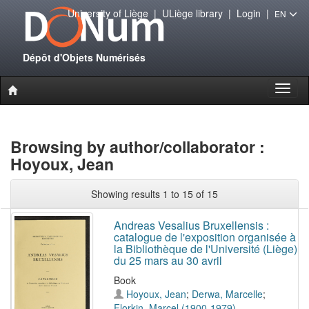
University of Liège
|
ULiège library
|
Login
|
EN
Dépôt d'Objets Numérisés
Toggl
naviga
Browsing by author/collaborator :
Hoyoux, Jean
Showing results 1 to 15 of 15
Andreas Vesalius Bruxellensis :
catalogue de l'exposition organisée à
la Bibliothèque de l'Université (Liège)
du 25 mars au 30 avril
Book
Hoyoux, Jean
;
Derwa, Marcelle
;
Florkin, Marcel (1900-1979)