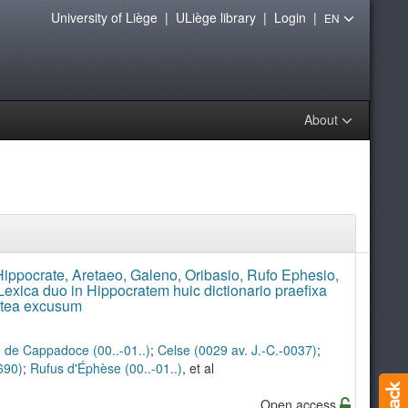
University of Liège
|
ULiège library
|
Login
|
EN
About
ippocrate, Aretaeo, Galeno, Oribasio, Rufo Ephesio,
 Lexica duo in Hippocratem huic dictionario praefixa
ntea excusum
 de Cappadoce (00..-01..)
;
Celse (0029 av. J.-C.-0037)
;
690)
;
Rufus d'Éphèse (00..-01..)
, et al
Open access