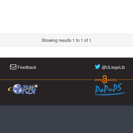
Showing results 1 to 1 of 1
Feedback
@ULiegeLib