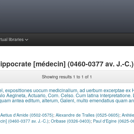
rtual libraries
ippocrate [médecin] (0460-0377 av. J.-C.)
Showing results 1 to 1 of 1
l, expositiones uocum medicinalium, ad uerbum excerptae ex H
aulo Aegineta, Actuario, Corn. Celso. Cum latina interpretatione.
nquam antea editum, alterum, Galeni, multo emendatius quam a
;
Aetius d'Amide (0502-0575)
;
Alexandre de Tralles (0525-0605)
;
Arétée
in] (0460-0377 av. J.-C.)
;
Oribase (0326-0403)
;
Paul d'Egine (0625-0