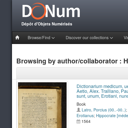
Dépôt d'Objets Numérisés
Browse/Find
Discover our collections
Vi
Browsing by author/collaborator : H
Dictionarium medicum, ue
Aetio, Alex. Tralliano, P
sunt, unum, Erotiani, nu
Book
Latro, Porcius (00..-00..)
Erotianus
;
Hippocrate [médec
1564