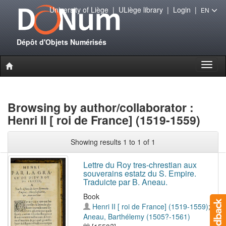
University of Liège
|
ULiège library
|
Login
|
EN
Dépôt d'Objets Numérisés
Toggl
naviga
Browsing by author/collaborator :
Henri II [ roi de France] (1519-1559)
Showing results 1 to 1 of 1
Lettre du Roy tres-chrestian aux
souverains estatz du S. Empire.
Traduicte par B. Aneau.
Book
Henri II [ roi de France] (1519-1559)
;
Aneau, Barthélemy (1505?-1561)