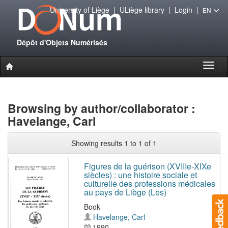
University of Liège
|
ULiège library
|
Login
|
EN
Dépôt d'Objets Numérisés
Toggl
naviga
Browsing by author/collaborator :
Havelange, Carl
Showing results 1 to 1 of 1
Figures de la guérison (XVIIIe-XIXe
siècles) : une histoire sociale et
culturelle des professions médicales
au pays de Liège (Les)
Book
Havelange, Carl
1990