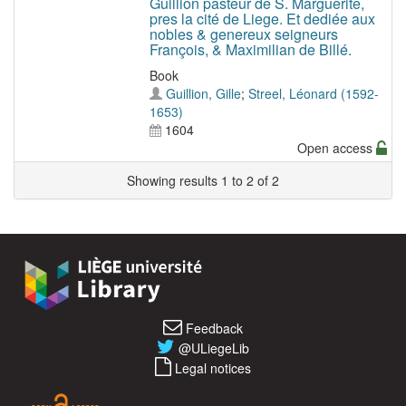
Guillion pasteur de S. Marguerite,
pres la cité de Liege. Et dediée aux
nobles & genereux seigneurs
François, & Maximilian de Billé.
Book
Guillion, Gille
;
Streel, Léonard (1592-
1653)
1604
Open access
Showing results 1 to 2 of 2
Feedback
@ULiegeLib
Legal notices