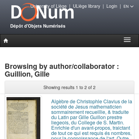
University of Liège
|
ULiège library
|
Login
|
EN
Dépôt d'Objets Numérisés
Toggl
naviga
Browsing by author/collaborator :
Guillion, Gille
Showing results 1 to 2 of 2
Algèbre de Christophle Clavius de la
société de Jesus mathematicien
sommairement recueillie, & traduite
du Latin par Gille Guillon prestre
liegeois, du College de S. Martin.
Enrichie d'un avant-propos, traictant
de tout ce qui est requis és nombres,
pour la cognoissance de l'art. Outre