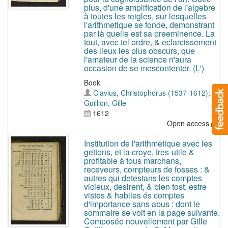
plus, d'une amplification de l'algebre
à toutes les reigles, sur lesquelles
l'arithmetique se fonde, demonstrant
par là quelle est sa preeminence. La
tout, avec tel ordre, & eclarcissement
des lieux les plus obscurs, que
l'amateur de la science n'aura
occasion de se mescontenter. (L')
Book
Clavius, Christophorus (1537-1612)
;
Guillion, Gille
1612
Open access
Institution de l'arithmetique avec les
gettons, et la croye, tres-utile &
profitable à tous marchans,
receveurs, compteurs de fosses : &
autres qui detestans les comptes
vicieux, desirent, & bien tost, estre
vistes & habiles és comptes
d'importance sans abus : dont le
sommaire se voit en la page suivante.
Composée nouvellement par Gille