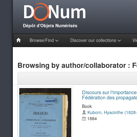
Dépôt d'Objets Numérisés
Browse/Find
Discover our collections
Vi
Browsing by author/collaborator : F
Discours sur l'importance 
Fédération des propagat
Book
Kuborn, Hyacinthe (1828
1884