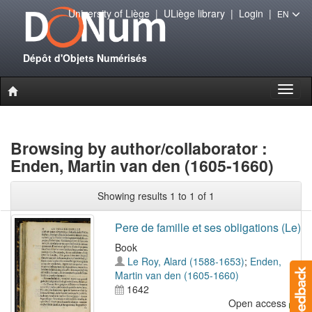
University of Liège
|
ULiège library
|
Login
|
EN
Dépôt d'Objets Numérisés
Toggl
naviga
Browsing by author/collaborator :
Enden, Martin van den (1605-1660)
Showing results 1 to 1 of 1
Pere de famille et ses obligations (Le)
Book
Le Roy, Alard (1588-1653)
;
Enden,
Martin van den (1605-1660)
1642
Open access