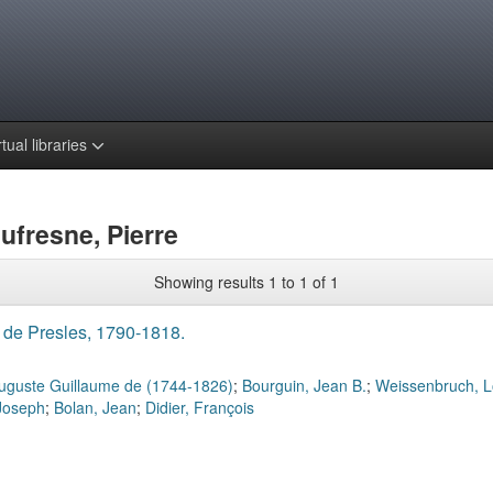
rtual libraries
ufresne, Pierre
Showing results 1 to 1 of 1
 de Presles, 1790-1818.
uguste Guillaume de (1744-1826)
;
Bourguin, Jean B.
;
Weissenbruch, L
Joseph
;
Bolan, Jean
;
Didier, François