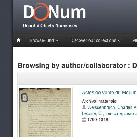
Dépôt d'Objets Numérisés
Browse/Find
Discover our collections
Vi
Browsing by author/collaborator : D
Actes de vente du Moulin
Archival materials
Weissenbruch, Charles A
Lejuste, C.
;
Lemoine, Jean-
1790-1818