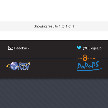
Showing results 1 to 1 of 1
Feedback
@ULiegeLib