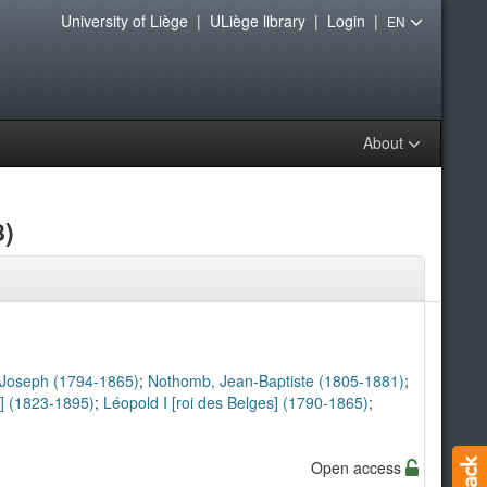
University of Liège
|
ULiège library
|
Login
|
EN
About
8)
 Joseph (1794-1865)
;
Nothomb, Jean-Baptiste (1805-1881)
;
n] (1823-1895)
;
Léopold I [roi des Belges] (1790-1865)
;
Open access