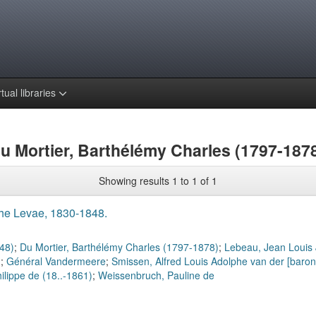
rtual libraries
Du Mortier, Barthélémy Charles (1797-187
Showing results 1 to 1 of 1
he Levae, 1830-1848.
48)
;
Du Mortier, Barthélémy Charles (1797-1878)
;
Lebeau, Jean Louis
)
;
Général Vandermeere
;
Smissen, Alfred Louis Adolphe van der [baro
lippe de (18..-1861)
;
Weissenbruch, Pauline de