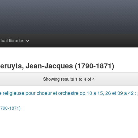
rtual libraries
Deruyts, Jean-Jacques (1790-1871)
Showing results 1 to 4 of 4
eligieuse pour choeur et orchestre op.10 a 15, 26 et 39 a 42 :
1790-1871)