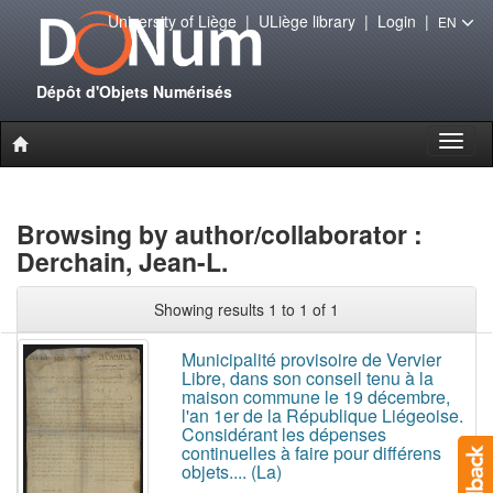
University of Liège
|
ULiège library
|
Login
|
EN
Dépôt d'Objets Numérisés
Toggl
naviga
Browsing by author/collaborator :
Derchain, Jean-L.
Showing results 1 to 1 of 1
Municipalité provisoire de Vervier
Libre, dans son conseil tenu à la
maison commune le 19 décembre,
l'an 1er de la République Liégeoise.
Considérant les dépenses
continuelles à faire pour différens
objets.... (La)