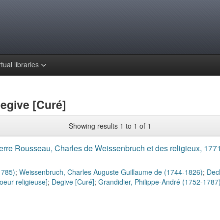
rtual libraries
Degive [Curé]
Showing results 1 to 1 of 1
rre Rousseau, Charles de Weissenbruch et des religieux, 177
1785)
;
Weissenbruch, Charles Auguste Guillaume de (1744-1826)
;
Dech
eur religieuse]
;
Degive [Curé]
;
Grandidier, Philippe-André (1752-1787