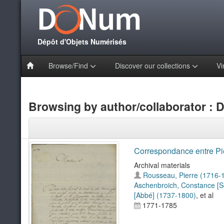
Dépôt d'Objets Numérisés
Browse/Find
Discover our collections
Vi
Browsing by author/collaborator : 
Correspondance entre Pie
Archival materials
Rousseau, Pierre (1716-
Aschenbroich, Constance [So
[Abbé] (1737-1800)
, et al
1771-1785