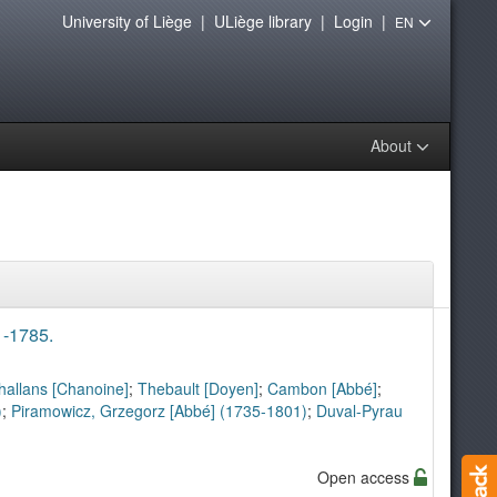
University of Liège
|
ULiège library
|
Login
|
EN
About
1-1785.
allans [Chanoine]
;
Thebault [Doyen]
;
Cambon [Abbé]
;
)
;
Piramowicz, Grzegorz [Abbé] (1735-1801)
;
Duval-Pyrau
Open access