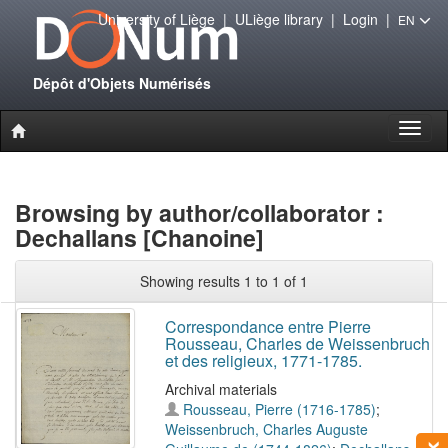
University of Liège
|
ULiège library
|
Login
|
EN
Dépôt d'Objets Numérisés
Toggl
naviga
Browsing by author/collaborator :
Dechallans [Chanoine]
Showing results 1 to 1 of 1
Correspondance entre Pierre
Rousseau, Charles de Weissenbruch
et des religieux, 1771-1785.
Archival materials
Rousseau, Pierre (1716-1785)
;
Weissenbruch, Charles Auguste