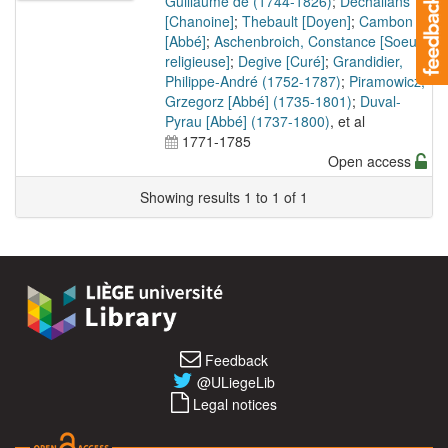
Guillaume de (1744-1826)
;
Dechallans
[Chanoine]
;
Thebault [Doyen]
;
Cambon
[Abbé]
;
Aschenbroich, Constance [Soeur
religieuse]
;
Degive [Curé]
;
Grandidier,
Philippe-André (1752-1787)
;
Piramowicz,
Grzegorz [Abbé] (1735-1801)
;
Duval-
Pyrau [Abbé] (1737-1800)
, et al
1771-1785
Open access
Showing results 1 to 1 of 1
Feedback
@ULiegeLib
Legal notices