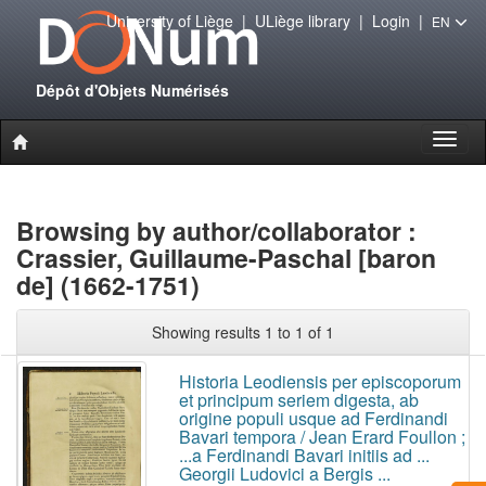
University of Liège
|
ULiège library
|
Login
|
EN
Dépôt d'Objets Numérisés
Toggl
naviga
Browsing by author/collaborator :
Crassier, Guillaume-Paschal [baron
de] (1662-1751)
Showing results 1 to 1 of 1
Historia Leodiensis per episcoporum
et principum seriem digesta, ab
origine populi usque ad Ferdinandi
Bavari tempora / Jean Erard Foullon ;
...a Ferdinandi Bavari initiis ad ...
Georgii Ludovici a Bergis ...