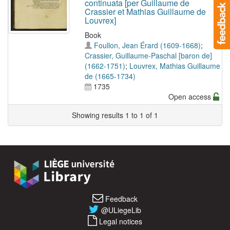
continuata [per Guillaume de
Crassier et Mathias Guillaume de
Louvrex]
Book
Foullon, Jean Érard (1609-1668)
;
Crassier, Guillaume-Paschal [baron de]
(1662-1751)
;
Louvrex, Mathias Guillaume
de (1665-1734)
1735
Open access
Showing results 1 to 1 of 1
Feedback
@ULiegeLib
Legal notices