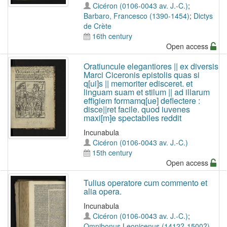
Cicéron (0106-0043 av. J.-C.)
;
Barbaro, Francesco (1390-1454)
;
Dictys
de Crète
16th century
Open access
Oratiuncule elegantiores || ex diversis
Marci Ciceronis epistolis quas si
q[ui]s || memoriter edisceret. et
linguam suam et stilum || ad illarum
effigiem formamq[ue] deflectere :
disce||ret facile. quod iuvenes
maxi[m]e spectabiles reddit
Incunabula
Cicéron (0106-0043 av. J.-C.)
15th century
Open access
Tulius operatore cum commento et
alia opera.
Incunabula
Cicéron (0106-0043 av. J.-C.)
;
Omnibonus Leonicenus (1412?-1500?)