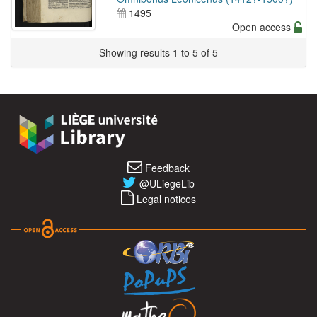
1495
Open access
Showing results 1 to 5 of 5
Feedback
@ULiegeLib
Legal notices