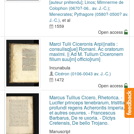
[auteur prétendu]
;
Linos
;
Mimnerme de
Colophon (0670?-06.. av. J.-C.)
;
Menecrates
;
Pythagore (0580?-0500? av.
J.-C.)
, et al
1559
Open access
Marci Tulii Ciceronis Arpi||natis :
consulisq[ue] Romani. Ac oratorum
maximi. || Ad M. Tulium Ciceronem
filium suu[m] officio[rum]
Incunabula
Cicéron (0106-0043 av. J.-C.)
1472
Open access
Marcus Tullius Cicero, Rhetorica. -
Lucifer princeps tenebrarum, tristitia
profundi regens Acherontis imperia,
et autres oeuvres. - Francescus
Barbarus, De re uxoria. - Dictys
Cretensis, De bello Trojano.
Manuscript