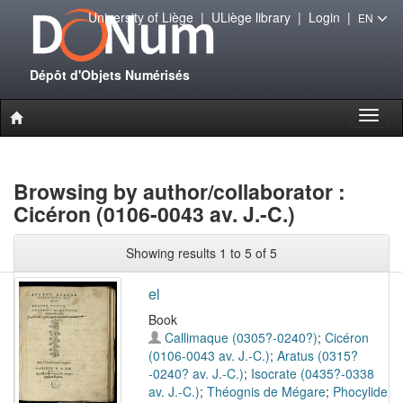
University of Liège
|
ULiège library
|
Login
|
EN
Dépôt d'Objets Numérisés
Toggl
naviga
Browsing by author/collaborator :
Cicéron (0106-0043 av. J.-C.)
Showing results 1 to 5 of 5
el
Book
Callimaque (0305?-0240?)
;
Cicéron
(0106-0043 av. J.-C.)
;
Aratus (0315?
-0240? av. J.-C.)
;
Isocrate (0435?-0338
av. J.-C.)
;
Théognis de Mégare
;
Phocylide