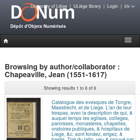
University of Liège
|
ULiège library
|
Login
|
EN
Dépôt d'Objets Numérisés
Toggl
naviga
Browsing by author/collaborator :
Chapeaville, Jean (1551-1617)
Showing results 1 to 6 of 6
Catalogue des evesques de Tongre,
Maestrecht, et de Liege. L'an de leur
trespas, avec la description de qui, &
auquel temps les eglises, colleges,
paroisses, monasteres, chapelles,
oratoires publiques, & hospitaux de
Liege, &c. sont fondez, erigez, &
bastis. Tiré du latin, veu & prouvé par