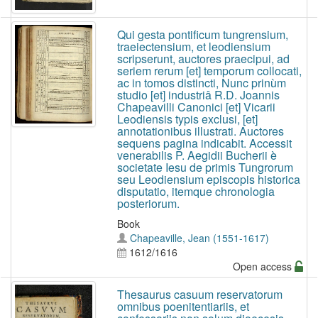
Qui gesta pontificum tungrensium,
traeiectensium, et leodiensium
scripserunt, auctores praecipui, ad
seriem rerum [et] temporum collocati,
ac in tomos distincti, Nunc prinùm
studio [et] industriâ R.D. Joannis
Chapeavilli Canonici [et] Vicarii
Leodiensis typis exclusi, [et]
annotationibus illustrati. Auctores
sequens pagina indicabit. Accessit
venerabilis P. Aegidii Bucherii è
societate Iesu de primis Tungrorum
seu Leodiensium episcopis historica
disputatio, itemque chronologia
posteriorum.
Book
Chapeaville, Jean (1551-1617)
1612/1616
Open access
Thesaurus casuum reservatorum
omnibus poenitentiariis, et