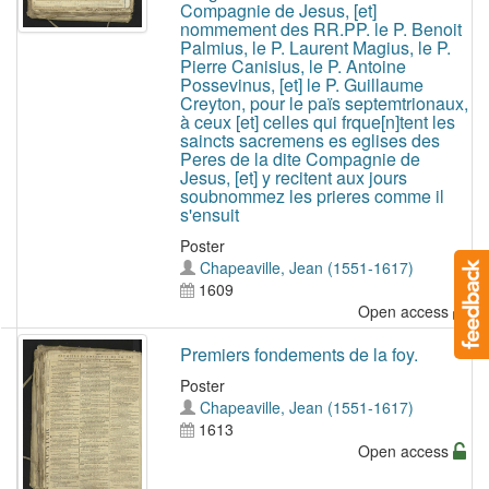
Compagnie de Jesus, [et]
nommement des RR.PP. le P. Benoit
Palmius, le P. Laurent Magius, le P.
Pierre Canisius, le P. Antoine
Possevinus, [et] le P. Guillaume
Creyton, pour le païs septemtrionaux,
à ceux [et] celles qui frque[n]tent les
saincts sacremens es eglises des
Peres de la dite Compagnie de
Jesus, [et] y recitent aux jours
soubnommez les prieres comme il
s'ensuit
Poster
Chapeaville, Jean (1551-1617)
1609
Open access
Premiers fondements de la foy.
Poster
Chapeaville, Jean (1551-1617)
1613
Open access