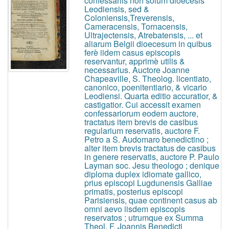
confessariis non solum dioecesis
Leodiensis, sed &
Coloniensis,Treverensis,
Cameracensis, Tornacensis,
Ultrajectensis, Atrebatensis, ... et
aliarum Belgii dioecesum in quibus
ferè iidem casus episcopis
reservantur, apprimè utilis &
necessarius. Auctore Joanne
Chapeaville, S. Theolog. licentiato,
canonico, poenitentiario, & vicario
Leodiensi. Quarta editio accuratior, &
castigatior. Cui accessit examen
confessariorum eodem auctore,
tractatus item brevis de casibus
regularium reservatis, auctore F.
Petro a S. Audomaro benedictino ;
alter item brevis tractatus de casibus
in genere reservatis, auctore P. Paulo
Layman soc. Jesu theologo ; denique
diploma duplex idiomate gallico,
prius episcopi Lugdunensis Galliae
primatis, posterius episcopi
Parisiensis, quae continent casus ab
omni aevo iisdem episcopis
reservatos ; utrumque ex Summa
Theol. F. Joannis Benedicti