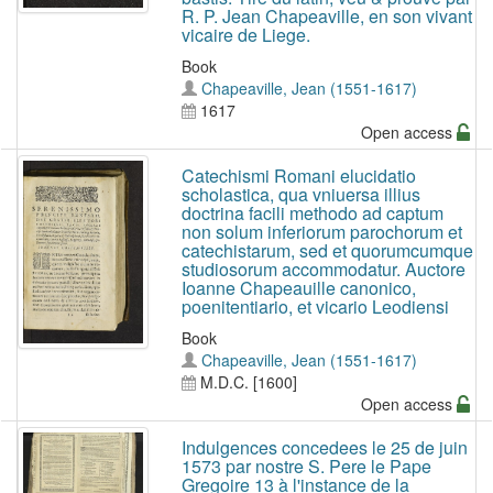
R. P. Jean Chapeaville, en son vivant
vicaire de Liege.
Book
Chapeaville, Jean (1551-1617)
1617
Open access
Catechismi Romani elucidatio
scholastica, qua vniuersa illius
doctrina facili methodo ad captum
non solum inferiorum parochorum et
catechistarum, sed et quorumcumque
studiosorum accommodatur. Auctore
Ioanne Chapeauille canonico,
poenitentiario, et vicario Leodiensi
Book
Chapeaville, Jean (1551-1617)
M.D.C. [1600]
Open access
Indulgences concedees le 25 de juin
1573 par nostre S. Pere le Pape
Gregoire 13 à l'instance de la