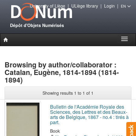
University of Liège
|
ULiège library
|
Login
|
EN
Dépôt d'Objets Numérisés
Toggl
naviga
Browsing by author/collaborator :
Catalan, Eugène, 1814-1894 (1814-
1894)
Showing results 1 to 1 of 1
Bulletin de l'Académie Royale des
Sciences, des Lettres et des Beaux-
arts de Belgique, 1867 - no.4 : tirés à
part.
Book