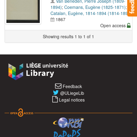
Van Beneden, Pierre Joseph (1809-
1894)
;
Coemans, Eugène (1825-1871)
;
Catalan, Eugène, 1814-1894 (1814-1894)
1867
Open access
Showing results 1 to 1 of 1
Feedback
@ULiegeLib
Legal notices