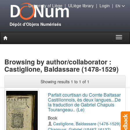
University of Liège
|
ULiège library
|
Login
|
EN
Dépôt d'Objets Numérisés
Toggl
naviga
Browsing by author/collaborator :
Castiglione, Baldassare (1478-1529)
Showing results 1 to 1 of 1
Parfait courtisan du Comte Baltasar
Castillonnois, ès deux langues...De
la traduction de Gabriel Chapuis
Tourangeau.. (Le)
Book
Castiglione, Baldassare (1478-1529)
;
Chappuys, Gabriel (1546?-1613?)