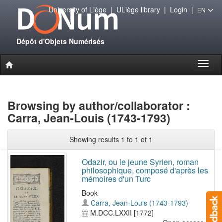
University of Liège
|
ULiège library
|
Login
|
EN
Dépôt d'Objets Numérisés
Toggl
naviga
Browsing by author/collaborator :
Carra, Jean-Louis (1743-1793)
Showing results 1 to 1 of 1
Odazir, ou le jeune Syrien, roman
philosophique, composé d'après les
mémoires d'un Turc
Book
Carra, Jean-Louis (1743-1793)
M.DCC.LXXII [1772]