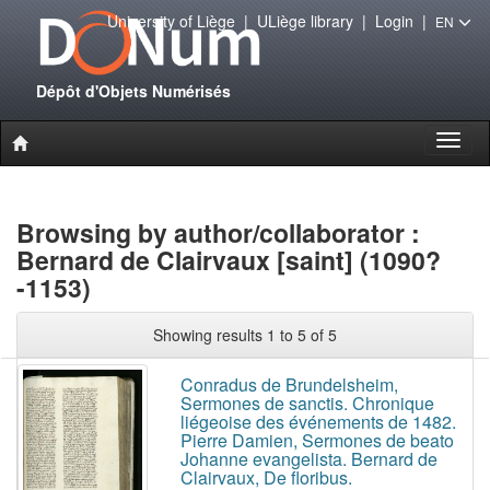
University of Liège
|
ULiège library
|
Login
|
EN
Dépôt d'Objets Numérisés
Toggl
naviga
Browsing by author/collaborator :
Bernard de Clairvaux [saint] (1090?
-1153)
Showing results 1 to 5 of 5
Conradus de Brundelsheim,
Sermones de sanctis. Chronique
liégeoise des événements de 1482.
Pierre Damien, Sermones de beato
Johanne evangelista. Bernard de
Clairvaux, De floribus.