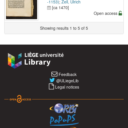
-1153)
;
Zell, Ulrich
[ca 1470]
Open access
Showing results 1 to 5 of 5
Feedback
@ULiegeLib
Legal notices