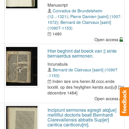
Manuscript
Conradus de Brundelsheim
(12..-1321)
;
Pierre Damien [saint] (1007-
1072)
;
Bernard de Clairvaux [saint]
(1090?-1153)
1480
Open access
Hier beghint dat boeck van || sinte
bernaerdus sermonen.
Incunabula
Bernard de Clairvaux [saint] (1090?
-1153)
Inden iare ons heren.M.cccc.ende
lxxxiiii. op des heylighen kersts auo[u]t [24
décembre 1484]
Open access
Incipiunt sermones egregii atq[ue]
melliflui doctoris beati Bernhardi
Clarevallensis abbatis Sup[er]
cantica canticoru[m].