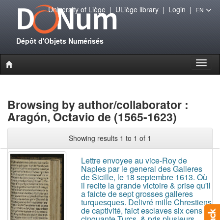
University of Liège
|
ULiège library
|
Login
|
EN
Dépôt d'Objets Numérisés
Toggl
naviga
Browsing by author/collaborator :
Aragón, Octavio de (1565-1623)
Showing results 1 to 1 of 1
Lettre envoyee au vice-Roy de
Naples par le general des Galleres
de Sicille, le 18 septembre 1613. Où
il recite la grande victoire & prise qu'il
a faicte de sept grosses galleres
turquesques. Delivré mille Chrestiens
de captivité, faict esclaves six cens
cinquante Turcs, & pris plusieurs