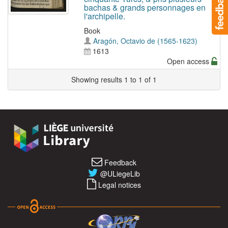
bachas & grands personnages en
l'archipelle.
Book
Aragón, Octavio de (1565-1623)
1613
Open access
Showing results 1 to 1 of 1
Feedback
@ULiegeLib
Legal notices