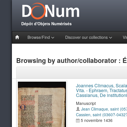
Dépôt d'Objets Numérisés
Browse/Find
Discover our collections
Vi
Browsing by author/collaborator : 
Joannes Climacus, Scala
Vita. - Ephraem, Tractatu
Cassianus, De institution
Manuscript
Jean Climaque, saint (0
Cassien, saint (0360?-0432
5 novembre 1436