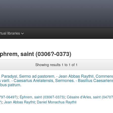
rtual libraries
Éphrem, saint (0306?-0373)
Showing results 1 to 1 of 1
 Paradysi, Sermo ad pastorem. - Jean Abbas Raythii, Commenda
s varii. - Caesarius Arelatensis, Sermones. - Basilius Caesari
ibus patrum.
579?-0649?)
;
Éphrem, saint (0306?-0373)
;
Césaire d'Arles, saint (0470
?)
;
Jean Abbas Raythii
;
Daniel Monachus Raythii