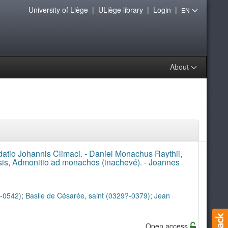
University of Liège
|
ULiège library
|
Login
|
EN
About
tio Johannis Climaci. - Daniel Monachus Raythii,
ensis, Admonitio ad monachos (inachevé). - Joannes
?-0542)
;
Basile de Césarée, saint (0329?-0379)
;
Jean
Open access