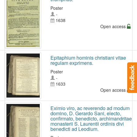
Poster
-
1638
Open access
Epitaphium hominis christiani vitae
regulam exprimens.
Poster
-
1633
Open access
Eximio viro, ac reverendo ad modum
domino, D. Gerardo Sani, electo,
confirmato, benedicto, archimandritae
monasterii S. Laurentii ordinis divi
benedicti ad Leodium.