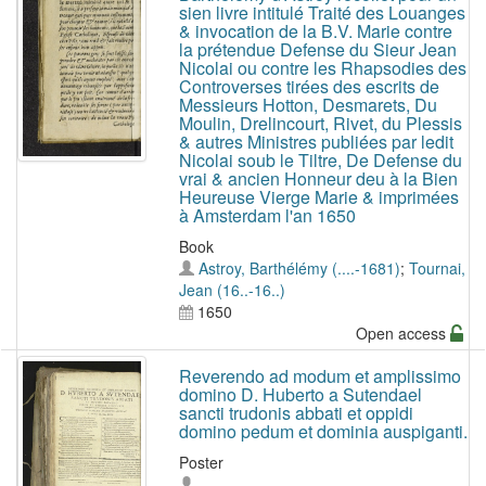
sien livre intitulé Traité des Louanges
& invocation de la B.V. Marie contre
la prétendue Defense du Sieur Jean
Nicolai ou contre les Rhapsodies des
Controverses tirées des escrits de
Messieurs Hotton, Desmarets, Du
Moulin, Drelincourt, Rivet, du Plessis
& autres Ministres publiées par ledit
Nicolai soub le Tiltre, De Defense du
vrai & ancien Honneur deu à la Bien
Heureuse Vierge Marie & imprimées
à Amsterdam l'an 1650
Book
Astroy, Barthélémy (....-1681)
;
Tournai,
Jean (16..-16..)
1650
Open access
Reverendo ad modum et amplissimo
domino D. Huberto a Sutendael
sancti trudonis abbati et oppidi
domino pedum et dominia auspiganti.
Poster
-