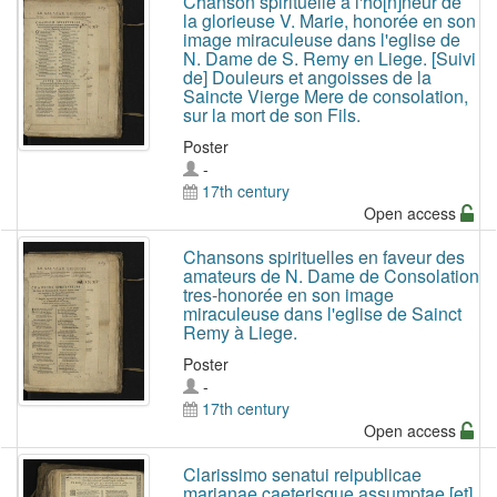
Chanson spirituelle a l'ho[n]neur de
la glorieuse V. Marie, honorée en son
image miraculeuse dans l'eglise de
N. Dame de S. Remy en Liege. [Suivi
de] Douleurs et angoisses de la
Saincte Vierge Mere de consolation,
sur la mort de son Fils.
Poster
-
17th century
Open access
Chansons spirituelles en faveur des
amateurs de N. Dame de Consolation
tres-honorée en son image
miraculeuse dans l'eglise de Sainct
Remy à Liege.
Poster
-
17th century
Open access
Clarissimo senatui reipublicae
marianae caeterisque assumptae [et]