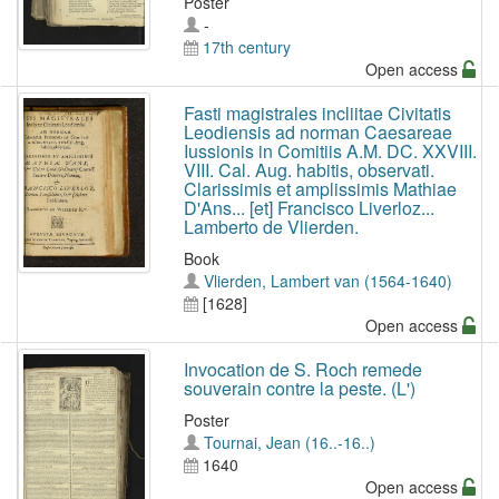
Poster
-
17th century
Open access
Fasti magistrales incliitae Civitatis
Leodiensis ad norman Caesareae
Iussionis in Comitiis A.M. DC. XXVIII.
VIII. Cal. Aug. habitis, observati.
Clarissimis et amplissimis Mathiae
D'Ans... [et] Francisco Liverloz...
Lamberto de Vlierden.
Book
Vlierden, Lambert van (1564-1640)
[1628]
Open access
Invocation de S. Roch remede
souverain contre la peste. (L')
Poster
Tournai, Jean (16..-16..)
1640
Open access