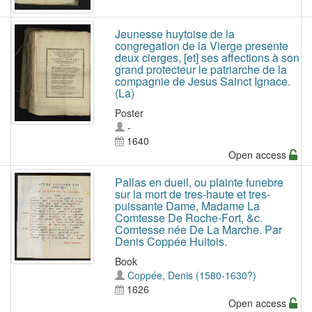
Jeunesse huytoise de la
congregation de la Vierge presente
deux cierges, [et] ses affections à son
grand protecteur le patriarche de la
compagnie de Jesus Sainct Ignace.
(La)
Poster
-
1640
Open access
Pallas en dueil, ou plainte funebre
sur la mort de tres-haute et tres-
puissante Dame, Madame La
Comtesse De Roche-Fort, &c.
Comtesse née De La Marche. Par
Denis Coppée Huitois.
Book
Coppée, Denis (1580-1630?)
1626
Open access