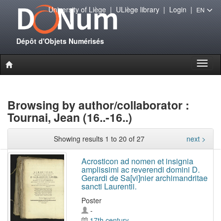
University of Liège
|
ULiège library
|
Login
|
EN
Dépôt d'Objets Numérisés
Toggl
naviga
Browsing by author/collaborator :
Tournai, Jean (16..-16..)
Showing results 1 to 20 of 27
next >
Acrosticon ad nomen et insignia
amplissimi ac reverendi domini D.
Gerardi de Sa[vi]nier archimandritae
sancti Laurentii.
Poster
-
17th century