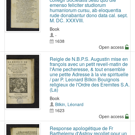
emenso feliciter studiorum
humaniorum cursu, ab eloquentia
rude donabantur dono data cal. sept.
M. DC. XXXVIII.
Book
-
1638
Open access
Reigle de N.B.P.S. Augustin mise en
françois avec un petit reveil-matin de
l'Ame pecheresse, & tout ensemble
une petite Adresse à la vie spirituelle
/ par P. Leonard Bilkin Bouignois
religieux de l'Ordre des Eremites S.A.
(La)
Book
Bilkin, Léonard
1623
Open access
Response apologétique de Fr
Barthelemy d'Astroy recollet pour un