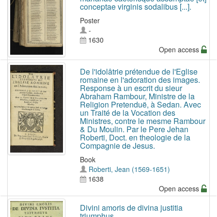
conceptae virginis sodalibus [...].
Poster
-
1630
Open access
De l'idolâtrie prétendue de l'Eglise
romaine en l'adoration des images.
Response à un escrit du sieur
Abraham Rambour, Ministre de la
Religion Pretenduë, à Sedan. Avec
un Traité de la Vocation des
Ministres, contre le mesme Rambour
& Du Moulin. Par le Pere Jehan
Roberti, Doct. en theologie de la
Compagnie de Jesus.
Book
Roberti, Jean (1569-1651)
1638
Open access
Divini amoris de divina justitia
triumphus.