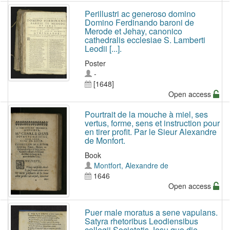
Perillustri ac generoso domino
Domino Ferdinando baroni de
Merode et Jehay, canonico
cathedralis ecclesiae S. Lamberti
Leodii [...].
Poster
-
[1648]
Open access
Pourtrait de la mouche à miel, ses
vertus, forme, sens et instruction pour
en tirer profit. Par le Sieur Alexandre
de Monfort.
Book
Montfort, Alexandre de
1646
Open access
Puer male moratus a sene vapulans.
Satyra rhetoribus Leodiensibus
collegii Societatis Jesu quo die