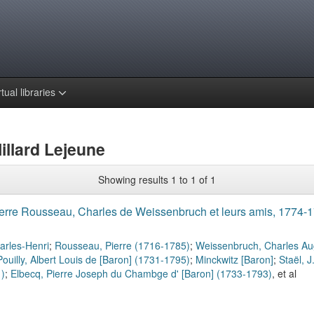
rtual libraries
illard Lejeune
Showing results 1 to 1 of 1
erre Rousseau, Charles de Weissenbruch et leurs amis, 1774-1
arles-Henri
;
Rousseau, Pierre (1716-1785)
;
Weissenbruch, Charles Au
Pouilly, Albert Louis de [Baron] (1731-1795)
;
Minckwitz [Baron]
;
Staël, J
)
;
Elbecq, Pierre Joseph du Chambge d' [Baron] (1733-1793)
, et al