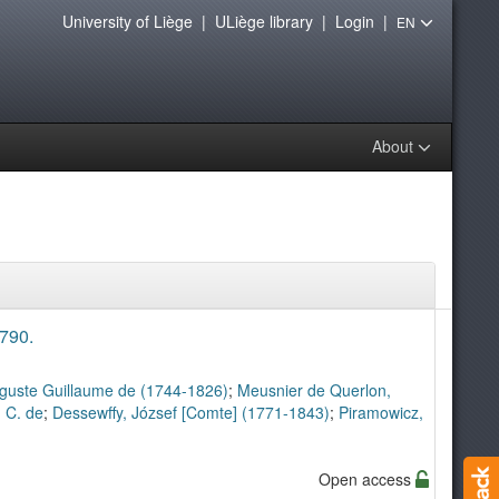
University of Liège
|
ULiège library
|
Login
|
EN
About
790.
guste Guillaume de (1744-1826)
;
Meusnier de Querlon,
. C. de
;
Dessewffy, József [Comte] (1771-1843)
;
Piramowicz,
Open access