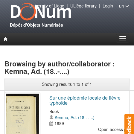
University of Liège
|
ULiège library
|
Login
|
EN
Dépôt d'Objets Numérisés
Toggl
naviga
Browsing by author/collaborator :
Kemna, Ad. (18..-....)
Showing results 1 to 1 of 1
Sur une épidémie locale de fièvre
typhoïde
Book
Kemna, Ad. (18..-....)
1889
Open access