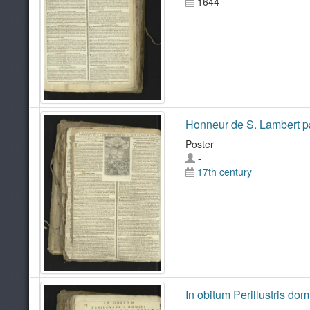
1644
Honneur de S. Lambert patr
Poster
-
17th century
In obitum Perillustris do