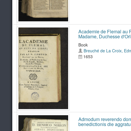
Academie de Flemal au Pay
Madame, Duchesse d'Orléa
Book
Breuché de La Croix, Edm
1653
Admodum reverendo domino
benedictionis die aggratula