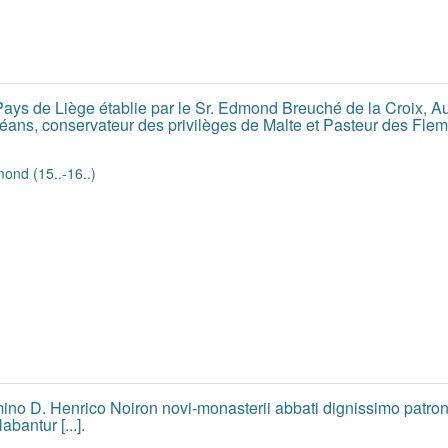
s de Liège établie par le Sr. Edmond Breuché de la Croix, A
ns, conservateur des privilèges de Malte et Pasteur des Flema
ond (15..-16..)
 D. Henrico Noiron novi-monasterii abbati dignissimo patrono
bantur [...].