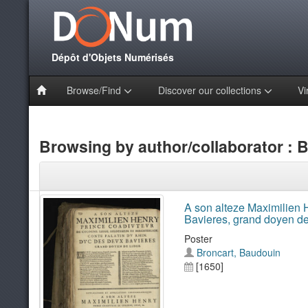
Dépôt d'Objets Numérisés
Browse/Find
Discover our collections
Vi
Browsing by author/collaborator : 
A son alteze Maximilien 
Bavieres, grand doyen de
Poster
Broncart, Baudouin
[1650]