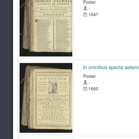
Poster
-
1647
In omnibus specta aetern
Poster
-
1660