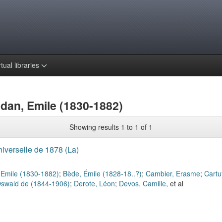
rtual libraries
Adan, Emile (1830-1882)
Showing results 1 to 1 of 1
niverselle de 1878 (La)
 Emile (1830-1882)
;
Bède, Émile (1828-18..?)
;
Cambier, Erasme
;
Cartu
swald de (1844-1906)
;
Derote, Léon
;
Devos, Camille
, et al