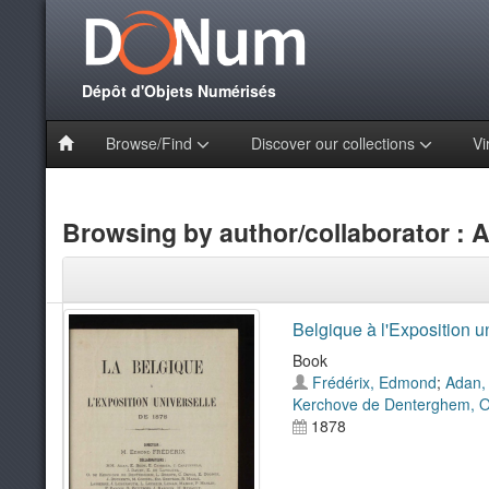
Dépôt d'Objets Numérisés
Browse/Find
Discover our collections
Vi
Browsing by author/collaborator : 
Belgique à l'Exposition u
Book
Frédérix, Edmond
;
Adan,
Kerchove de Denterghem, O
1878