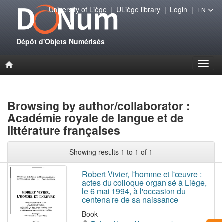
University of Liège
|
ULiège library
|
Login
|
EN
Dépôt d'Objets Numérisés
Toggl
naviga
Browsing by author/collaborator :
Académie royale de langue et de
littérature françaises
Showing results 1 to 1 of 1
Robert Vivier, l'homme et l'œuvre :
actes du colloque organisé à Liège,
le 6 mai 1994, à l'occasion du
centenaire de sa naissance
Book