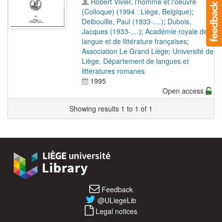
Robert Vivier, l'homme et l'oeuvre
(Colloque) (1994 : Liège, Belgique)
;
Delbouille, Paul (1933-....)
;
Dubois,
Jacques (1933-....)
;
Académie royale de
langue et de littérature françaises
;
Association Le Grand Liège
;
Université de
Liège. Département de langues et
littératures romanes
1995
Open access
Showing results 1 to 1 of 1
Feedback
@ULiegeLib
Legal notices