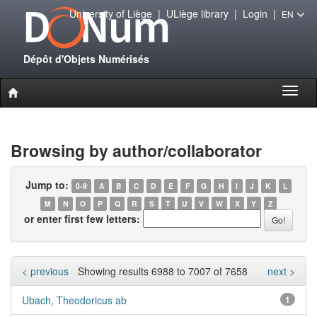
University of Liège
|
ULiège library
|
Login
|
EN
Dépôt d'Objets Numérisés
Toggl
naviga
Browsing by author/collaborator
Jump to:
0-9
A
B
C
D
E
F
G
H
I
J
K
L
M
N
O
P
Q
R
S
T
U
V
W
X
Y
Z
or enter first few letters:
< previous
Showing results 6988 to 7007 of 7658
next >
Ubach, Theodoricus ab
1