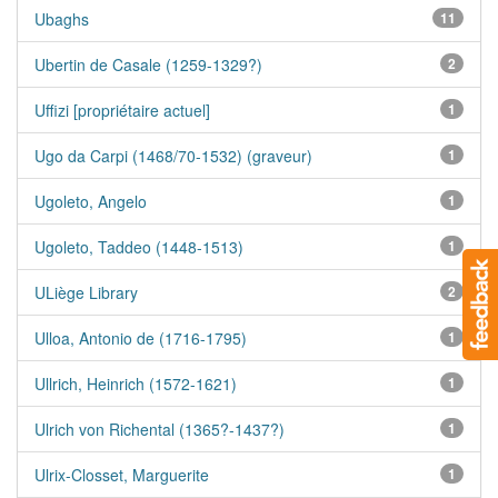
Ubaghs
11
Ubertin de Casale (1259-1329?)
2
Uffizi [propriétaire actuel]
1
Ugo da Carpi (1468/70-1532) (graveur)
1
Ugoleto, Angelo
1
Ugoleto, Taddeo (1448-1513)
1
ULiège Library
2
Ulloa, Antonio de (1716-1795)
1
Ullrich, Heinrich (1572-1621)
1
Ulrich von Richental (1365?-1437?)
1
Ulrix-Closset, Marguerite
1