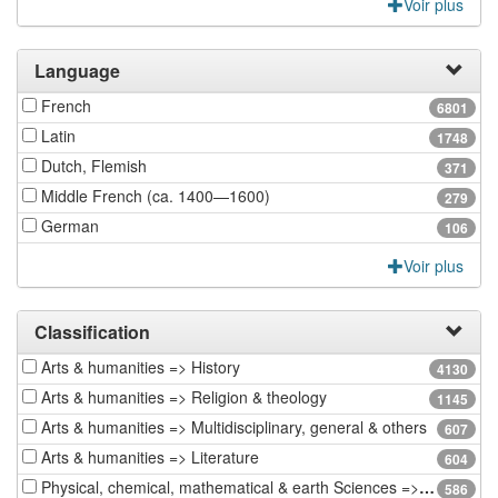
Voir plus
Language
French
6801
Latin
1748
Dutch, Flemish
371
Middle French (ca. 1400—1600)
279
German
106
Voir plus
Classification
Arts & humanities => History
4130
Arts & humanities => Religion & theology
1145
Arts & humanities => Multidisciplinary, general & others
607
Arts & humanities => Literature
604
Physical, chemical, mathematical & earth Sciences => Earth sciences & physical geography
586