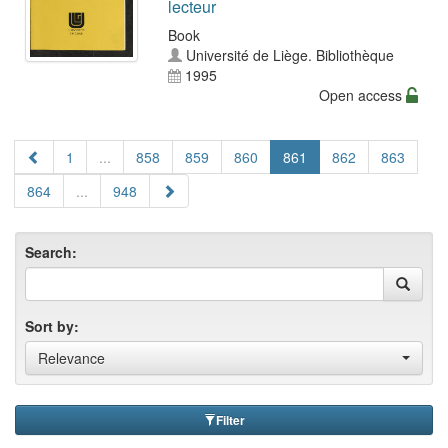
lecteur
Book
Université de Liège. Bibliothèque
1995
Open access
1
...
858
859
860
861
862
863
864
...
948
Search:
Sort by:
Relevance
Filter