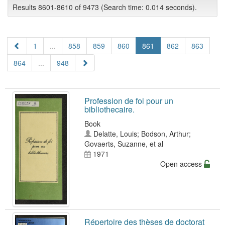
Results 8601-8610 of 9473 (Search time: 0.014 seconds).
1
...
858
859
860
861
862
863
864
...
948
Profession de foi pour un
bibliothecaire.
Book
Delatte, Louis
;
Bodson, Arthur
;
Govaerts, Suzanne
, et al
1971
Open access
Répertoire des thèses de doctorat