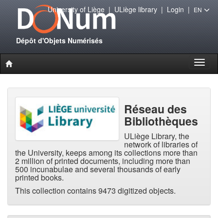
University of Liège
|
ULiège library
|
Login
|
EN
Dépôt d'Objets Numérisés
Toggl
naviga
Réseau des
Bibliothèques
ULiège Library, the
network of libraries of
the University, keeps among its collections more than
2 million of printed documents, including more than
500 incunabulae and several thousands of early
printed books.
This collection contains 9473 digitized objects.