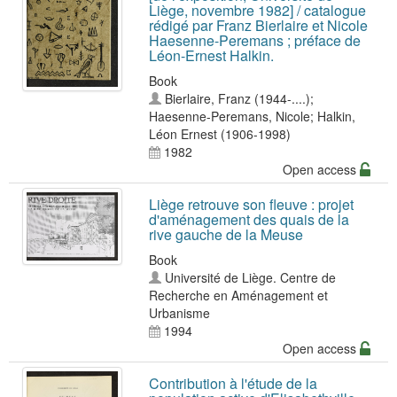
Liège, novembre 1982] / catalogue
rédigé par Franz Bierlaire et Nicole
Haesenne-Peremans ; préface de
Léon-Ernest Halkin.
Book
Bierlaire, Franz (1944-....)
;
Haesenne-Peremans, Nicole
;
Halkin,
Léon Ernest (1906-1998)
1982
Open access
Liège retrouve son fleuve : projet
d'aménagement des quais de la
rive gauche de la Meuse
Book
Université de Liège. Centre de
Recherche en Aménagement et
Urbanisme
1994
Open access
Contribution à l'étude de la