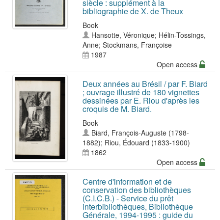
siècle : supplément à la
bibliographie de X. de Theux
Book
Hansotte, Véronique
;
Hélin-Tossings,
Anne
;
Stockmans, Françoise
1987
Open access
Deux années au Brésil / par F. Biard
; ouvrage illustré de 180 vignettes
dessinées par E. Riou d'après les
croquis de M. Biard.
Book
Biard, François-Auguste (1798-
1882)
;
Riou, Édouard (1833-1900)
1862
Open access
Centre d'information et de
conservation des bibliothèques
(C.I.C.B.) - Service du prêt
interbibliothèques, Bibliothèque
Générale, 1994-1995 : guide du