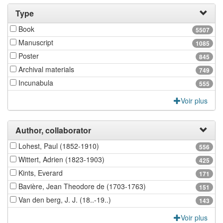
Type
Book
5507
Manuscript
1085
Poster
845
Archival materials
749
Incunabula
555
Voir plus
Author, collaborator
Lohest, Paul (1852-1910)
556
Wittert, Adrien (1823-1903)
425
Kints, Everard
171
Bavière, Jean Theodore de (1703-1763)
151
Van den berg, J. J. (18..-19..)
143
Voir plus