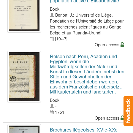
population active d'Elisabethville
Book
Benoït, J.
;
Université de Liège.
Fondation de l'Université de Liège pour
les recherches scientifiques au Congo
Belge et au Ruanda-Urundi
[19--?]
Open access
Reisen nach Peru, Acadien und
Egypten, worin die
Merkwürdigkeiten der Natur und
Kunst in diesen Ländern, nebst den
Sitten und Gewohnheiten der
Einwohner beschrieben werden,
aus dem Französischen übersetzt.
Mit kupfertafeln und landkarten.
Book
-
1751
Open access
Brochures liégeoises, XVIe-XXe