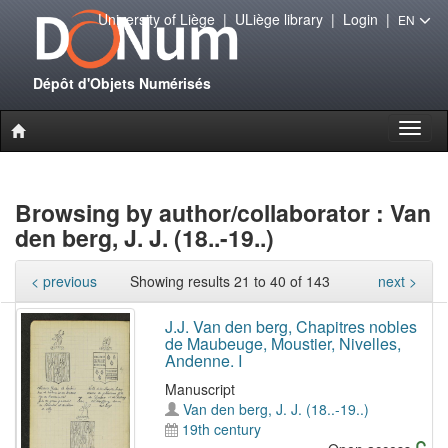
University of Liège
|
ULiège library
|
Login
|
EN
Dépôt d'Objets Numérisés
Toggl
naviga
Browsing by author/collaborator : Van
den berg, J. J. (18..-19..)
< previous
Showing results 21 to 40 of 143
next >
J.J. Van den berg, Chapitres nobles
de Maubeuge, Moustier, Nivelles,
Andenne. I
Manuscript
Van den berg, J. J. (18..-19..)
19th century