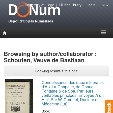
University of Liège
|
ULiège library
|
Login
|
EN
Dépôt d'Objets Numérisés
Toggl
naviga
Browsing by author/collaborator :
Schouten, Veuve de Bastiaan
Showing results 1 to 1 of 1
Connoissance des eaux minerales
d'Aix-La-Chapelle, de Chaud-
Fontaine & de Spa, Par leurs
véritables principes, Envoyée A un
Ami, Par W. Chrouet, Docteur en
Médecine (La)
Book