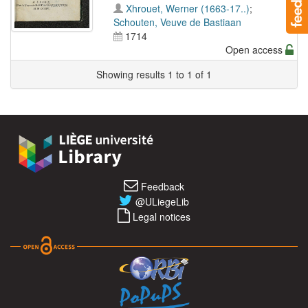
Xhrouet, Werner (1663-17..)
;
Schouten, Veuve de Bastiaan
1714
Open access
Showing results 1 to 1 of 1
Feedback
@ULiegeLib
Legal notices