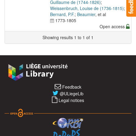
Guillaume de (1744-1826)
;
Weissenbruch, Louise de (1736-1815)
;
Bernard, P.F.
;
Beaumier
, et al
1773-1805
Open access
Showing results 1 to 1 of 1
Feedback
@ULiegeLib
Legal notices