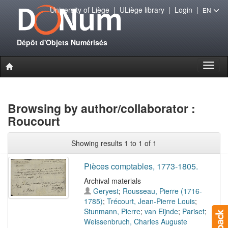
University of Liège
|
ULiège library
|
Login
|
EN
Dépôt d'Objets Numérisés
Toggl
naviga
Browsing by author/collaborator :
Roucourt
Showing results 1 to 1 of 1
Pièces comptables, 1773-1805.
Archival materials
Geryest
;
Rousseau, Pierre (1716-
1785)
;
Trécourt, Jean-Pierre Louis
;
Stunmann, Pierre
;
van Eijnde
;
Pariset
;
Weissenbruch, Charles Auguste