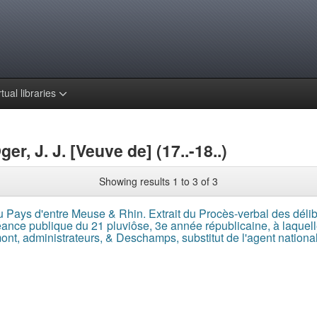
rtual libraries
r, J. J. [Veuve de] (17..-18..)
Showing results 1 to 3 of 3
u Pays d'entre Meuse & Rhin. Extrait du Procès-verbal des délibé
ance publique du 21 pluviôse, 3e année républicaine, à laquell
ont, administrateurs, & Deschamps, substitut de l'agent national