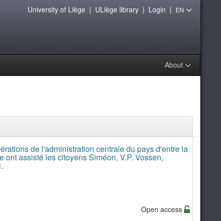
University of Liège
|
ULiège library
|
Login
|
EN
About
rations de l'administration centrale du pays d'entre la
e ont assisté les citoyens Siméon, V.P. Vossen,
.
Open access