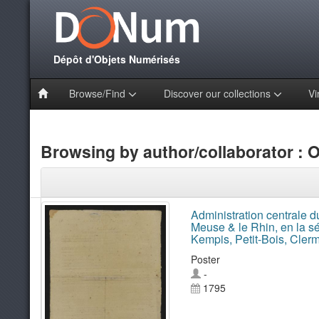
Dépôt d'Objets Numérisés
Browse/Find
Discover our collections
Vi
Browsing by author/collaborator : Oge
Administration centrale d
Meuse & le Rhin, en la sé
Kempis, Petit-Bois, Clerm
Poster
-
1795