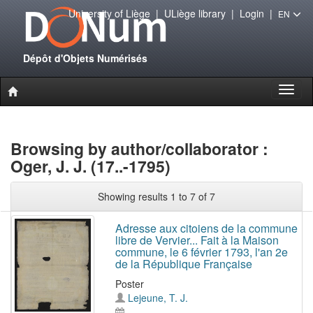
University of Liège
|
ULiège library
|
Login
|
EN
Dépôt d'Objets Numérisés
Toggl
naviga
Browsing by author/collaborator :
Oger, J. J. (17..-1795)
Showing results 1 to 7 of 7
Adresse aux citoiens de la commune
libre de Vervier... Fait à la Maison
commune, le 6 février 1793, l'an 2e
de la République Française
Poster
Lejeune, T. J.
-