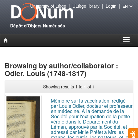
University of Liège
|
ULiège library
|
Login
|
EN
Dépôt d'Objets Numérisés
Toggl
naviga
Browsing by author/collaborator :
Odier, Louis (1748-1817)
Showing results 1 to 1 of 1
Mémoire sur la vaccination, rédigé
par Louis Odier, docteur et professeur
en médecine. A la demande de la
Société pour l'extirpation de la petite-
vérole dans le Département du
Léman, approuvé par la Société, et
adressé par Mr le Préfet à Mrs les
maires, les curés, les pasteurs, et les