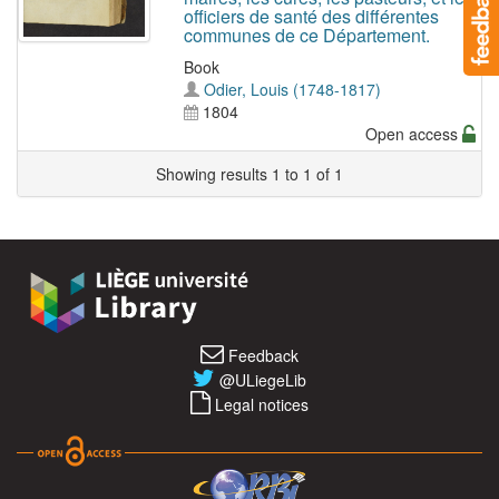
officiers de santé des différentes
communes de ce Département.
Book
Odier, Louis (1748-1817)
1804
Open access
Showing results 1 to 1 of 1
Feedback
@ULiegeLib
Legal notices