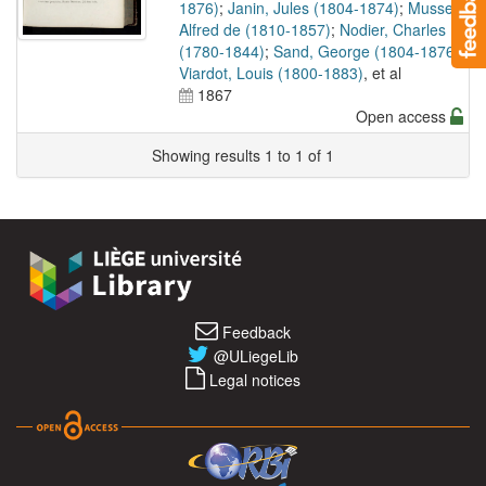
1876)
;
Janin, Jules (1804-1874)
;
Musset,
Alfred de (1810-1857)
;
Nodier, Charles
(1780-1844)
;
Sand, George (1804-1876)
;
Viardot, Louis (1800-1883)
, et al
1867
Open access
Showing results 1 to 1 of 1
Feedback
@ULiegeLib
Legal notices