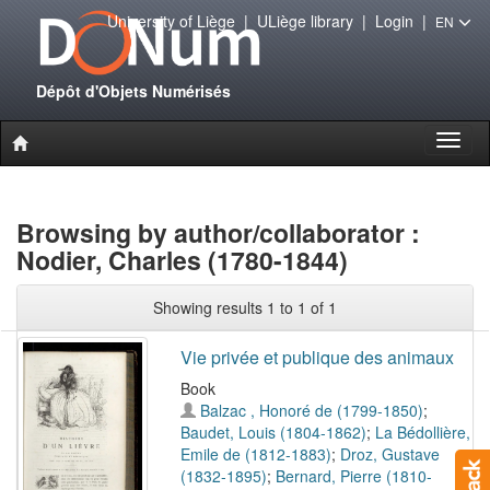
University of Liège
|
ULiège library
|
Login
|
EN
Dépôt d'Objets Numérisés
Toggl
naviga
Browsing by author/collaborator :
Nodier, Charles (1780-1844)
Showing results 1 to 1 of 1
Vie privée et publique des animaux
Book
Balzac , Honoré de (1799-1850)
;
Baudet, Louis (1804-1862)
;
La Bédollière,
Emile de (1812-1883)
;
Droz, Gustave
(1832-1895)
;
Bernard, Pierre (1810-