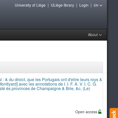
University of Liège
|
ULiège library
|
Login
|
EN
About
: & du droict, que les Portugais ont d'elire leurs roys &
ontlyard] avec les annotations de I. I. F. A. V. I. C. G.
sté és provinces de Champaigne & Brie, &c. (Le)
Open access