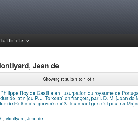
rtual libraries
Montlyard, Jean de
Showing results 1 to 1 of 1
Philippe Roy de Castille en l'usurpation du royaume de Portugal 
it de latin [du P. J. Teixeira] en françois, par I. D. M. [Jean de M
uc de Rethelois, gouverneur & lieutenant general pour sa Maje
5)
;
Montlyard, Jean de