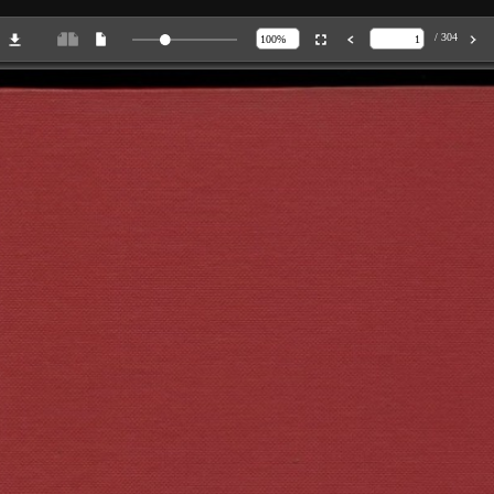
/ 304