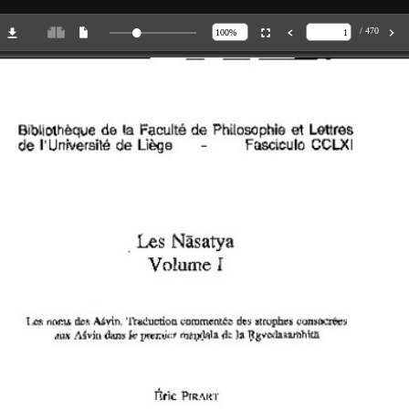
/ 470