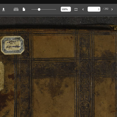
/ 292