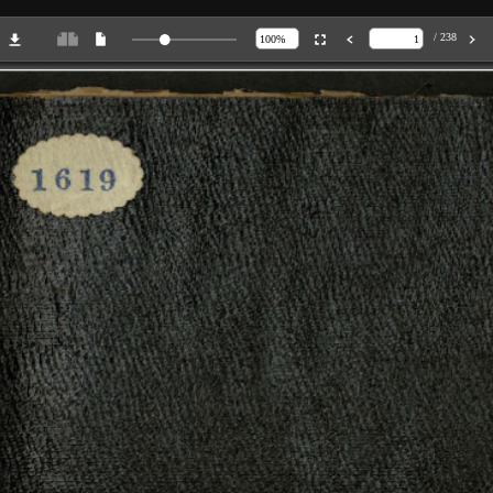
/ 238